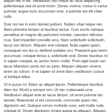
aliquet nec in elit. Vestibulum non metus ac risus adipiscing
pellentesque sed sit amet lorem. Donec viverra, metus in varius
pulvinar, augue nunc accumsan eros, a pulvinar est elit vitae
nulla.
Duis non leo in enim laoreet pretium. Nullam vitae neque nec
libero pharetra tempor at faucibus lectus. Cum sociis natoque
penatibus et magnis dis parturient montes, nascetur ridiculus
mus. Sed imperdiet convallis arcu. Nam sollicitudin sollicitudin
lacus non dictum. Aliquam erat volutpat. Nulla sapien quam,
consequat non dui ut, eleifend sodales orci. Praesent quis lorem
accumsan, volutpat lectus a, sollicitudin erat. Donec faucibus mi
in sapien volutpat, ac auctor lorem mollis. Proin eget turpis non
lacus bibendum porta non ac justo. Aliquam aliquam viverra
lorem ac rutrum. In et sapien sit amet diam vestibulum cursus
ut tristique tellus.
Ut in purus mi. Etiam ac aliquet ipsum. Pellentesque faucibus
diam dui. Morbi a semper orci. Ut nec malesuada urna.
Vestibulum aliquet ante ac lacus dictum, sit amet pulvinar leo
laoreet. Maecenas ut est commodo, commodo quam nec,
dignissim est. Quisque rutrum molestie nunc, sed mollis nulla
volutpat et. Donec dignissim ornare augue eu aliquam. Aliquam